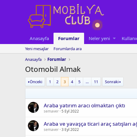
Anasayfa
Forumlar
Neler yeni
Kullanı
Yeni mesajlar
Forumlarda ara
Anasayfa
Forumlar
Otomobil Almak
Önceki
1
2
3
4
5
…
11
Sonraki
Araba yatırım aracı olmaktan çıktı
semaver
5 Eyl 2022
Araba ve yavaşça ticari araç satışları a
semaver
3 Eyl 2022