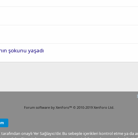
atının şokunu yaşadı
Forum software by XenForo™
© 2010-2019 XenForo Ltd.
am
arafından onaylı Yer Sağlayıcı'dır. Bu sebeple içerikleri kontrol etme ya da 