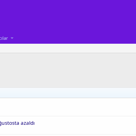
cılar
ğustosta azaldı