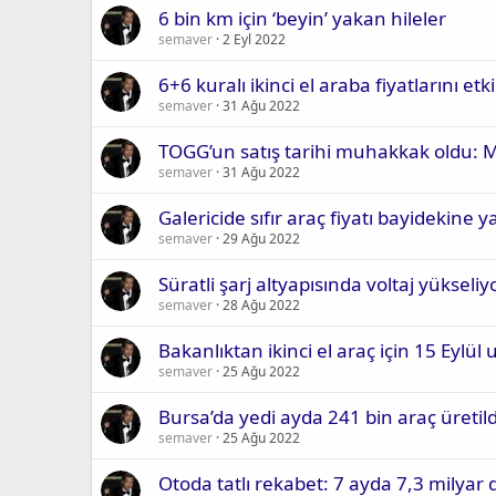
6 bin km için ‘beyin’ yakan hileler
semaver
2 Eyl 2022
6+6 kuralı ikinci el araba fiyatlarını et
semaver
31 Ağu 2022
TOGG’un satış tarihi muhakkak oldu: 
semaver
31 Ağu 2022
Galericide sıfır araç fiyatı bayidekine ya
semaver
29 Ağu 2022
Süratli şarj altyapısında voltaj yükseliy
semaver
28 Ağu 2022
Bakanlıktan ikinci el araç için 15 Eylül 
semaver
25 Ağu 2022
Bursa’da yedi ayda 241 bin araç üretild
semaver
25 Ağu 2022
Otoda tatlı rekabet: 7 ayda 7,3 milyar 