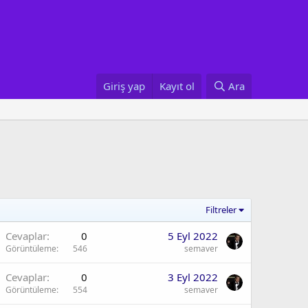
Giriş yap
Kayıt ol
Ara
Filtreler
Cevaplar
0
5 Eyl 2022
Görüntüleme
546
semaver
Cevaplar
0
3 Eyl 2022
Görüntüleme
554
semaver