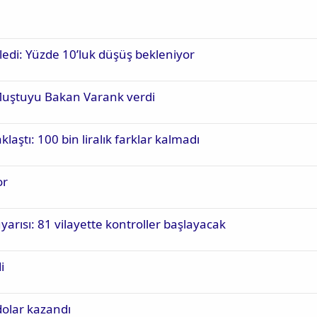
kiledi: Yüzde 10’luk düşüş bekleniyor
Muştuyu Bakan Varank verdi
klaştı: 100 bin liralık farklar kalmadı
or
uyarısı: 81 vilayette kontroller başlayacak
i
dolar kazandı