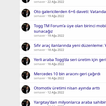
semaver
22 Ağu 2022
Oto galericilerden 6+6 daveti: Vatand
semaver
19 Ağu 2022
Togg TM Forum’a üye olan birinci mobili
sunacağız
semaver
19 Ağu 2022
Sıfır araç ilanlarında yeni düzenleme: Ye
semaver
18 Ağu 2022
Yerli araba Togg’da seri üretim için ger
semaver
16 Ağu 2022
Mercedes 10 bin aracını geri çağırdı
semaver
16 Ağu 2022
Otomotiv üretimi nisan ayında arttı
semaver
12 Ağu 2022
Yargıtay’dan milyonlarca araba sahibini