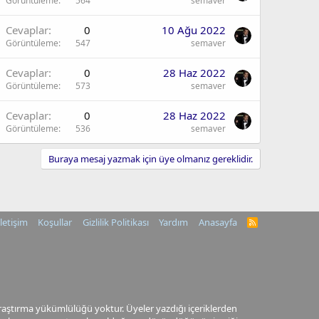
Görüntüleme
564
semaver
Cevaplar
0
10 Ağu 2022
Görüntüleme
547
semaver
Cevaplar
0
28 Haz 2022
Görüntüleme
573
semaver
Cevaplar
0
28 Haz 2022
Görüntüleme
536
semaver
Buraya mesaj yazmak için üye olmanız gereklidir.
İletişim
Koşullar
Gizlilik Politikası
Yardım
Anasayfa
R
S
S
araştırma yükümlülüğü yoktur. Üyeler yazdığı içeriklerden