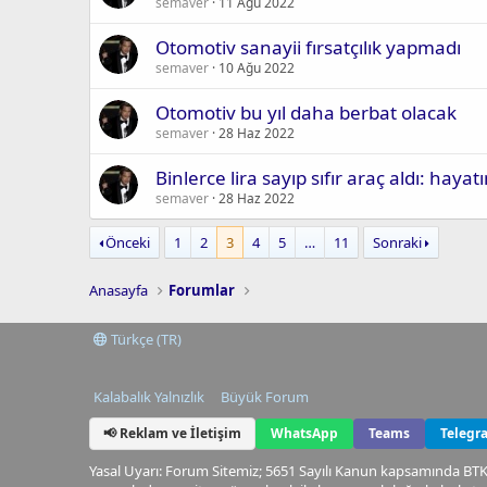
semaver
11 Ağu 2022
Otomotiv sanayii fırsatçılık yapmadı
semaver
10 Ağu 2022
Otomotiv bu yıl daha berbat olacak
semaver
28 Haz 2022
Binlerce lira sayıp sıfır araç aldı: hay
semaver
28 Haz 2022
Önceki
1
2
3
4
5
…
11
Sonraki
Anasayfa
Forumlar
Türkçe (TR)
Kalabalık Yalnızlık
Büyük Forum
📢 Reklam ve İletişim
WhatsApp
Teams
Telegr
Yasal Uyarı: Forum Sitemiz; 5651 Sayılı Kanun kapsamında BTK t