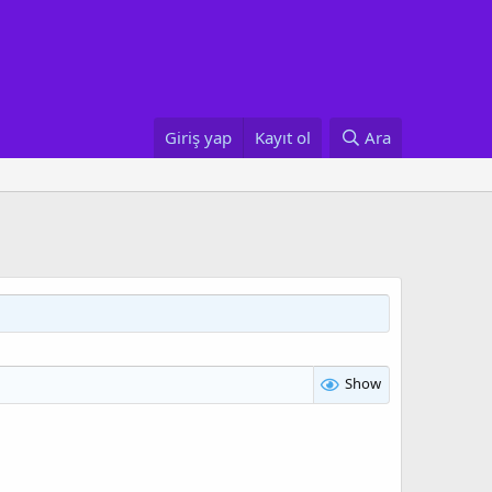
Giriş yap
Kayıt ol
Ara
Show