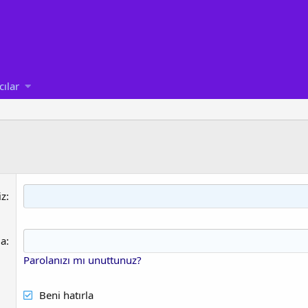
cılar
iz
la
Parolanızı mı unuttunuz?
Beni hatırla