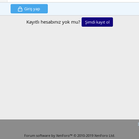
Giriş yap
Kayıtlı hesabınız yok mu?
Şimdi kayıt ol
Forum software by XenForo™
© 2010-2019 XenForo Ltd.