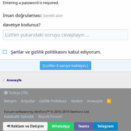
Entering a password is required.
İnsan doğrulaması
Gerekli alan
davetıye kodunuz?
Şartlar
ve
gizlilik politikasını
kabul ediyorum.
(Lütfen
6
saniye bekleyin.)
Anasayfa
Türkçe (TR)
İletişim
Koşullar
Gizlilik Politikası
Yardım
Anasayfa
R
S
S
Forum software by XenForo™
© 2010-2019 XenForo Ltd.
Kalabalık Yalnızlık
Büyük Forum
📢 Reklam ve İletişim
WhatsApp
Teams
Telegram