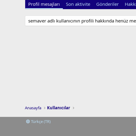
Profil mesajları
Son aktivite
Gönderiler
Hakk
semaver adlı kullanıcının profili hakkında henüz me
Anasayfa
Kullanıcılar
Türkçe (TR)