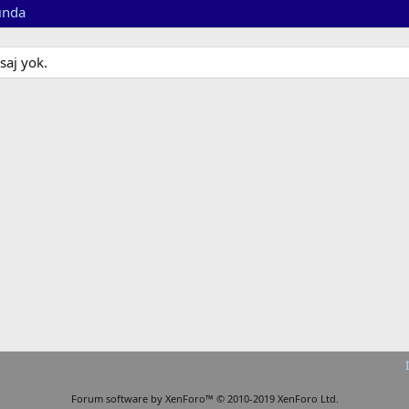
ında
saj yok.
Forum software by XenForo™
© 2010-2019 XenForo Ltd.