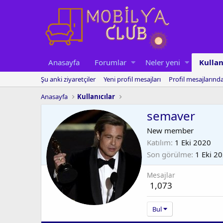
Anasayfa
Forumlar
Neler yeni
Kullan
Şu anki ziyaretçiler
Yeni profil mesajları
Profil mesajlarınd
Anasayfa
Kullanıcılar
semaver
New member
Katılım
1 Eki 2020
Son görülme
1 Eki 2
Mesajlar
1,073
Bul