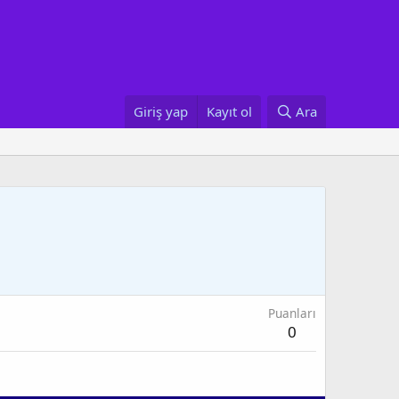
Giriş yap
Kayıt ol
Ara
Puanları
0