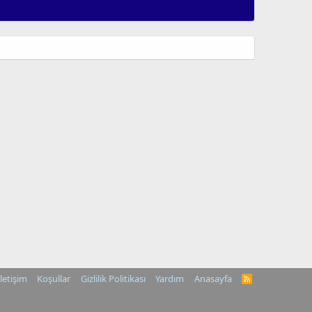
İletişim
Koşullar
Gizlilik Politikası
Yardım
Anasayfa
R
S
S