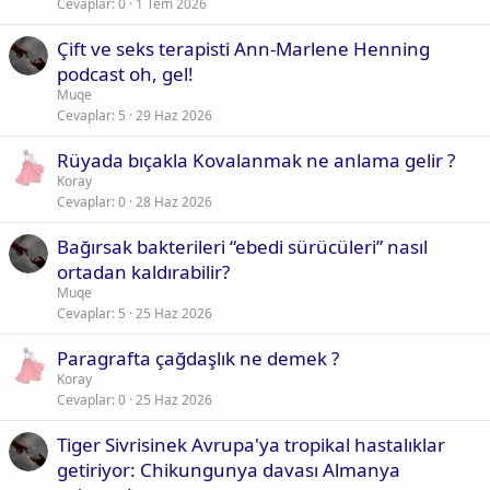
Cevaplar
0
1 Tem 2026
Çift ve seks terapisti Ann-Marlene Henning
podcast oh, gel!
Muqe
Cevaplar
5
29 Haz 2026
Rüyada bıçakla Kovalanmak ne anlama gelir ?
Koray
Cevaplar
0
28 Haz 2026
Bağırsak bakterileri “ebedi sürücüleri” nasıl
ortadan kaldırabilir?
Muqe
Cevaplar
5
25 Haz 2026
Paragrafta çağdaşlık ne demek ?
Koray
Cevaplar
0
25 Haz 2026
Tiger Sivrisinek Avrupa'ya tropikal hastalıklar
getiriyor: Chikungunya davası Almanya