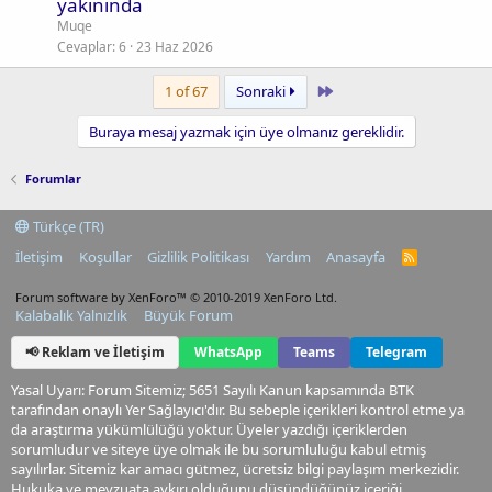
yakınında
Muqe
Cevaplar
6
23 Haz 2026
Last
1 of 67
Sonraki
Buraya mesaj yazmak için üye olmanız gereklidir.
Forumlar
Türkçe (TR)
İletişim
Koşullar
Gizlilik Politikası
Yardım
Anasayfa
R
S
S
Forum software by XenForo™
© 2010-2019 XenForo Ltd.
Kalabalık Yalnızlık
Büyük Forum
📢 Reklam ve İletişim
WhatsApp
Teams
Telegram
Yasal Uyarı: Forum Sitemiz; 5651 Sayılı Kanun kapsamında BTK
tarafından onaylı Yer Sağlayıcı'dır. Bu sebeple içerikleri kontrol etme ya
da araştırma yükümlülüğü yoktur. Üyeler yazdığı içeriklerden
sorumludur ve siteye üye olmak ile bu sorumluluğu kabul etmiş
sayılırlar. Sitemiz kar amacı gütmez, ücretsiz bilgi paylaşım merkezidir.
Hukuka ve mevzuata aykırı olduğunu düşündüğünüz içeriği