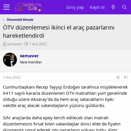
Giriş yap
Kayıt ol
Otomobil Almak
ÖTV düzenlemesi ikinci el araç pazarlarını
hareketlendirdi
K
B
semaver
1 Ara 2022
o
a
n
ş
semaver
u
l
New member
y
a
u
n
b
g
1 Ara 2022
#1
a
ı
ş
ç
Cumhurbaşkanı Recep Tayyip Erdoğan tarafınca müjdelenerek
l
t
6417 sayılı kararla düzenlenen ÖTV matrahları yurt genelinde
a
a
olduğu üzere Aksaray’da da hem araç satacakların tıpkı
t
r
vakitte araç alacak vatandaşların yüzünü güldürdü.
a
i
n
h
Sıfır araçlarda daha epey tercih edilecek olan matrah
i
düzenlemesini fırsat bilen vatandaşlar ikinci elde de fiyatın
düşmesini umut ederek oto pazarların yolunu tuttu. Kimi