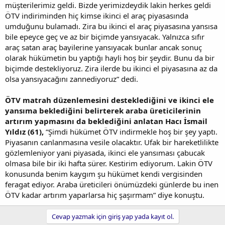
müşterilerimiz geldi. Bizde yerimizdeydik lakin herkes geldi
ÖTV indiriminden hiç kimse ikinci el araç piyasasında
umduğunu bulamadı. Zira bu ikinci el araç piyasasına yansısa
bile epeyce geç ve az bir biçimde yansıyacak. Yalnızca sıfır
araç satan araç bayilerine yansıyacak bunlar ancak sonuç
olarak hükümetin bu yaptığı hayli hoş bir şeydir. Bunu da bir
biçimde destekliyoruz. Zira ilerde bu ikinci el piyasasına az da
olsa yansıyacağını zannediyoruz” dedi.
ÖTV matrah düzenlemesini desteklediğini ve ikinci ele
yansıma beklediğini belirterek araba üreticilerinin
artırım yapmasını da beklediğini anlatan Hacı İsmail
Yıldız (61),
“Şimdi hükümet ÖTV indirmekle hoş bir şey yaptı.
Piyasanın canlanmasına vesile olacaktır. Ufak bir hareketlilikte
gözlemleniyor yani piyasada, ikinci ele yansıması çabucak
olmasa bile bir iki hafta sürer. Kestirim ediyorum. Lakin ÖTV
konusunda benim kaygım şu hükümet kendi vergisinden
feragat ediyor. Araba üreticileri önümüzdeki günlerde bu inen
ÖTV kadar artırım yaparlarsa hiç şaşırmam” diye konuştu.
Cevap yazmak için giriş yap yada kayıt ol.