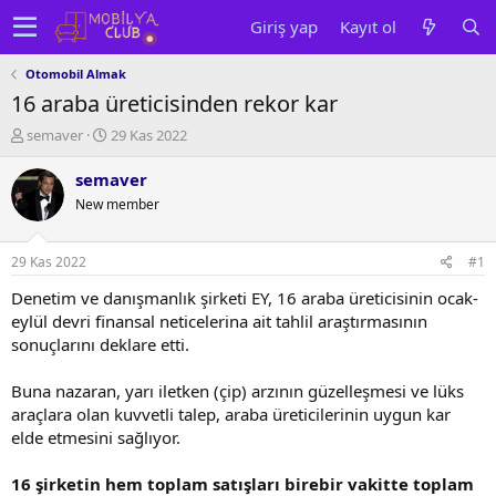
Giriş yap
Kayıt ol
Otomobil Almak
16 araba üreticisinden rekor kar
K
B
semaver
29 Kas 2022
o
a
n
ş
semaver
u
l
New member
y
a
u
n
b
g
29 Kas 2022
#1
a
ı
ş
ç
Denetim ve danışmanlık şirketi EY, 16 araba üreticisinin ocak-
l
t
eylül devri finansal neticelerina ait tahlil araştırmasının
a
a
sonuçlarını deklare etti.
t
r
a
i
Buna nazaran, yarı iletken (çip) arzının güzelleşmesi ve lüks
n
h
araçlara olan kuvvetli talep, araba üreticilerinin uygun kar
i
elde etmesini sağlıyor.
16 şirketin hem toplam satışları birebir vakitte toplam