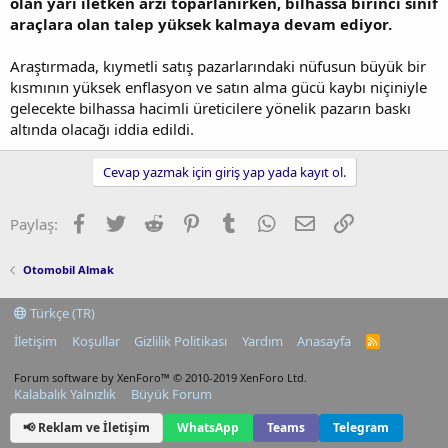
olan yarı iletken arzı toparlanırken, bilhassa birinci sınıf
araçlara olan talep yüksek kalmaya devam ediyor.
Araştırmada, kıymetli satış pazarlarındaki nüfusun büyük bir
kısmının yüksek enflasyon ve satın alma gücü kaybı niçiniyle
gelecekte bilhassa hacimli üreticilere yönelik pazarın baskı
altında olacağı iddia edildi.
Cevap yazmak için giriş yap yada kayıt ol.
Facebook
Twitter
Reddit
Pinterest
Tumblr
WhatsApp
E-posta
Link
Paylaş:
Otomobil Almak
Türkçe (TR)
İletişim
Koşullar
Gizlilik Politikası
Yardım
Anasayfa
R
S
S
Forum software by XenForo™
© 2010-2019 XenForo Ltd.
Kalabalık Yalnızlık
Büyük Forum
📢 Reklam ve İletişim
WhatsApp
Teams
Telegram