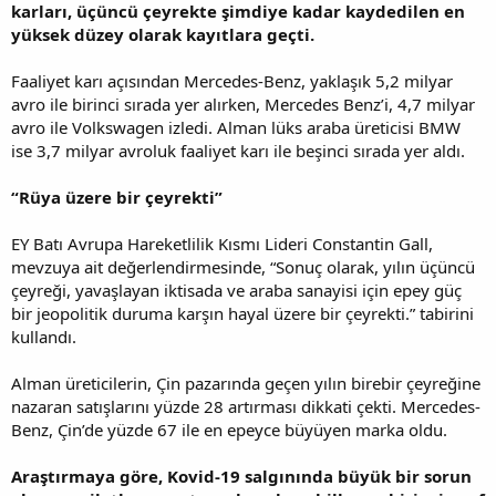
karları, üçüncü çeyrekte şimdiye kadar kaydedilen en
yüksek düzey olarak kayıtlara geçti.
Faaliyet karı açısından Mercedes-Benz, yaklaşık 5,2 milyar
avro ile birinci sırada yer alırken, Mercedes Benz’i, 4,7 milyar
avro ile Volkswagen izledi. Alman lüks araba üreticisi BMW
ise 3,7 milyar avroluk faaliyet karı ile beşinci sırada yer aldı.
“Rüya üzere bir çeyrekti”
EY Batı Avrupa Hareketlilik Kısmı Lideri Constantin Gall,
mevzuya ait değerlendirmesinde, “Sonuç olarak, yılın üçüncü
çeyreği, yavaşlayan iktisada ve araba sanayisi için epey güç
bir jeopolitik duruma karşın hayal üzere bir çeyrekti.” tabirini
kullandı.
Alman üreticilerin, Çin pazarında geçen yılın birebir çeyreğine
nazaran satışlarını yüzde 28 artırması dikkati çekti. Mercedes-
Benz, Çin’de yüzde 67 ile en epeyce büyüyen marka oldu.
Araştırmaya göre, Kovid-19 salgınında büyük bir sorun