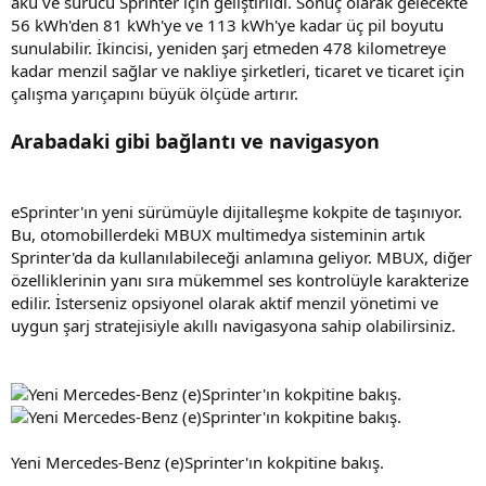
akü ve sürücü Sprinter için geliştirildi. Sonuç olarak gelecekte
56 kWh'den 81 kWh'ye ve 113 kWh'ye kadar üç pil boyutu
sunulabilir. İkincisi, yeniden şarj etmeden 478 kilometreye
kadar menzil sağlar ve nakliye şirketleri, ticaret ve ticaret için
çalışma yarıçapını büyük ölçüde artırır.
Arabadaki gibi bağlantı ve navigasyon
eSprinter'ın yeni sürümüyle dijitalleşme kokpite de taşınıyor.
Bu, otomobillerdeki MBUX multimedya sisteminin artık
Sprinter'da da kullanılabileceği anlamına geliyor. MBUX, diğer
özelliklerinin yanı sıra mükemmel ses kontrolüyle karakterize
edilir. İsterseniz opsiyonel olarak aktif menzil yönetimi ve
uygun şarj stratejisiyle akıllı navigasyona sahip olabilirsiniz.
Yeni Mercedes-Benz (e)Sprinter'ın kokpitine bakış.