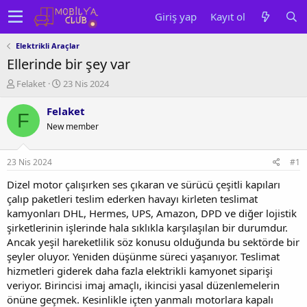
Giriş yap
Kayıt ol
Elektrikli Araçlar
Ellerinde bir şey var
K
B
Felaket
23 Nis 2024
o
a
n
ş
Felaket
F
u
l
New member
y
a
u
n
b
g
23 Nis 2024
#1
a
ı
ş
ç
Dizel motor çalışırken ses çıkaran ve sürücü çeşitli kapıları
l
t
çalıp paketleri teslim ederken havayı kirleten teslimat
a
a
kamyonları DHL, Hermes, UPS, Amazon, DPD ve diğer lojistik
t
r
şirketlerinin işlerinde hala sıklıkla karşılaşılan bir durumdur.
a
i
Ancak yeşil hareketlilik söz konusu olduğunda bu sektörde bir
n
h
şeyler oluyor. Yeniden düşünme süreci yaşanıyor. Teslimat
i
hizmetleri giderek daha fazla elektrikli kamyonet siparişi
veriyor. Birincisi imaj amaçlı, ikincisi yasal düzenlemelerin
önüne geçmek. Kesinlikle içten yanmalı motorlara kapalı