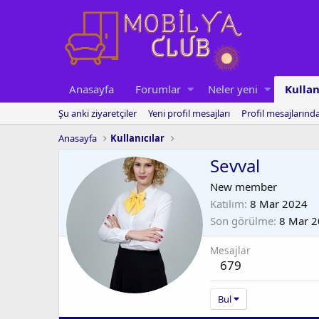
Anasayfa
Forumlar
Neler yeni
Kullan
Şu anki ziyaretçiler
Yeni profil mesajları
Profil mesajlarınd
Anasayfa
Kullanıcılar
Sevval
New member
Katılım
8 Mar 2024
Son görülme
8 Mar 
Mesajlar
679
Bul