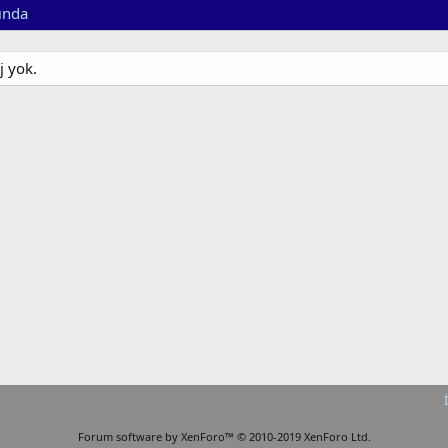
ında
j yok.
Forum software by XenForo™
© 2010-2019 XenForo Ltd.