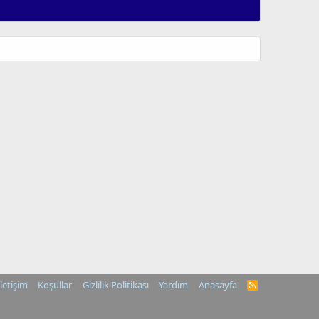
İletişim
Koşullar
Gizlilik Politikası
Yardım
Anasayfa
R
S
S