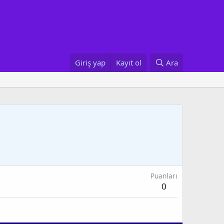
Giriş yap
Kayıt ol
Ara
Puanları
0