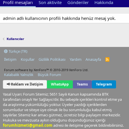
Profil mesajları
Son aktivite
Gönderiler
Hakkında
admin adlı kullanıcının profili hakkında henüz mesaj yok.
Kullanıcılar
Türkçe (TR)
İletişim
Koşullar
Gizlilik Politikası
Yardım
Anasayfa
R
S
S
Forum software by XenForo™
© 2010-2019 XenForo Ltd.
Kalabalık Yalnızlık
Büyük Forum
📢 Reklam ve İletişim
WhatsApp
Teams
Telegram
Yasal Uyarı: Forum Sitemiz; 5651 Sayılı Kanun kapsamında BTK
tarafından onaylı Yer Sağlayıcı'dır. Bu sebeple içerikleri kontrol etme ya
da araştırma yükümlülüğü yoktur. Üyeler yazdığı içeriklerden
sorumludur ve siteye üye olmak ile bu sorumluluğu kabul etmiş
sayılırlar. Sitemiz kar amacı gütmez, ücretsiz bilgi paylaşım merkezidir.
Hukuka ve mevzuata aykırı olduğunu düşündüğünüz içeriği
forumhizmeti@gmail.com
adresi ile iletişime geçerek bildirebilirsiniz.