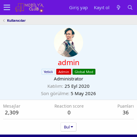
Giriş yap
Kayıt ol
Kullanıcılar
admin
Yetkili
Admin
Global Mod
Administrator
Katılım
25 Eyl 2020
Son görülme
5 May 2026
Mesajlar
Reaction score
Puanları
2,309
0
36
Bul