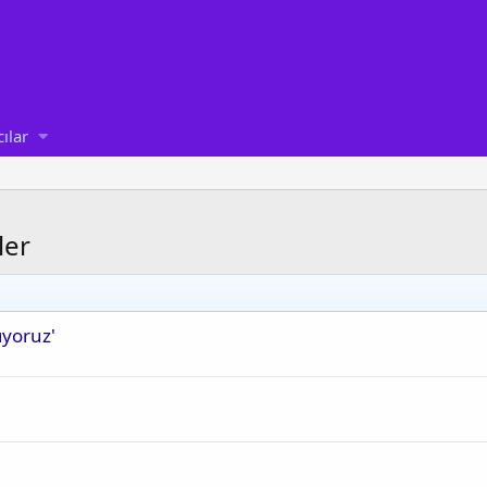
cılar
ler
ıyoruz'