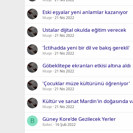
Eski eşyalar yeni anlamlar kazanıyor
Muqe
21 Nis 2022
Ustalar dijital okulda eğitim verecek
Muqe
21 Nis 2022
'İctihadda yeni bir dil ve bakış gerekli'
Muqe
21 Nis 2022
Göbeklitepe ekranları etkisi altına aldı
Muqe
21 Nis 2022
'Çocuklar müze kültürünü öğreniyor'
Muqe
21 Nis 2022
Kültür ve sanat Mardin'in doğasında v
Muqe
21 Nis 2022
Güney Kore’de Gezilecek Yerler
B
Bakec
16 Şub 2022