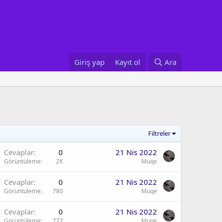
Giriş yap
Kayıt ol
Ara
Filtreler
Cevaplar
0
21 Nis 2022
Görüntüleme
2K
Muqe
Cevaplar
0
21 Nis 2022
Görüntüleme
780
Muqe
Cevaplar
0
21 Nis 2022
Görüntüleme
777
Muqe