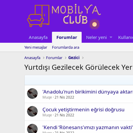
Anasayfa
Forumlar
Neler yeni
Kullanı
Yeni mesajlar
Forumlarda ara
Anasayfa
Forumlar
Gezici
Yurtdışı Gezilecek Görülecek Yer
'Anadolu'nun birikimini dünyaya aktar
Muqe
21 Nis 2022
Çocuk yetiştirmenin eğrisi doğrusu
Muqe
21 Nis 2022
'Kendi ‘Rönesans'ımızı yazmanın vakti'
Muqe
21 Nis 2022