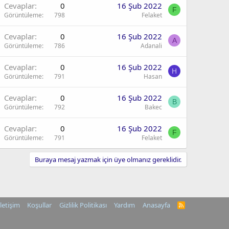
Cevaplar
0
16 Şub 2022
F
Görüntüleme
798
Felaket
Cevaplar
0
16 Şub 2022
A
Görüntüleme
786
Adanali
Cevaplar
0
16 Şub 2022
H
Görüntüleme
791
Hasan
Cevaplar
0
16 Şub 2022
B
Görüntüleme
792
Bakec
Cevaplar
0
16 Şub 2022
F
Görüntüleme
791
Felaket
Buraya mesaj yazmak için üye olmanız gereklidir.
İletişim
Koşullar
Gizlilik Politikası
Yardım
Anasayfa
R
S
S