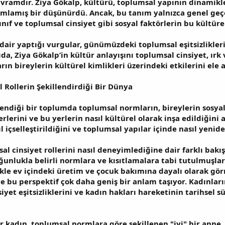
avramdır. Ziya Gökalp, kültürü, toplumsal yapının dinamikle
ımlamış bir düşünürdü. Ancak, bu tanım yalnızca genel geçe
nıf ve toplumsal cinsiyet gibi sosyal faktörlerin bu kültürel
 dair yaptığı vurgular, günümüzdeki toplumsal eşitsizlikle
da, Ziya Gökalp’in kültür anlayışını toplumsal cinsiyet, ırk ve
rın bireylerin kültürel kimlikleri üzerindeki etkilerini ele a
l Rollerin Şekillendirdiği Bir Dünya
endiği bir toplumda toplumsal normların, bireylerin sosyal 
rlerini ve bu yerlerin nasıl kültürel olarak inşa edildiğini
içselleştirildiğini ve toplumsal yapılar içinde nasıl yeniden
al cinsiyet rollerini nasıl deneyimlediğine dair farklı bakı
ğunlukla belirli normlara ve kısıtlamalara tabi tutulmuşlar
ikle ev içindeki üretim ve çocuk bakımına dayalı olarak görm
bu perspektif çok daha geniş bir anlam taşıyor. Kadınların
iyet eşitsizliklerini ve kadın hakları hareketinin tarihsel 
 kadın, toplumsal normlara göre şekillenen "iyi" bir anne, 