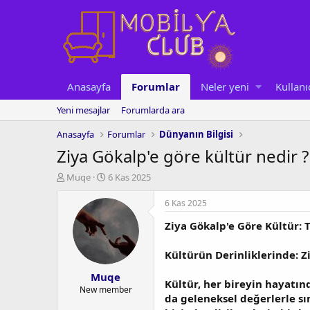
Anasayfa
Forumlar
Neler yeni
Kullanı
Yeni mesajlar
Forumlarda ara
Anasayfa
Forumlar
Dünyanın Bilgisi
Ziya Gökalp'e göre kültür nedir ?
K
B
Muqe
6 Kas 2025
o
a
n
ş
6 Kas 2025
u
l
Ziya Gökalp'e Göre Kültür: T
y
a
u
n
b
g
Kültürün Derinliklerinde: Z
a
ı
Muqe
ş
ç
Kültür, her bireyin hayatın
l
t
New member
da geleneksel değerlerle sı
a
a