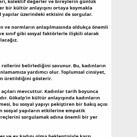
ri, kolektif değerler ve bireylerin günlük
r bir kültür anlayışını ortaya koymakla
 yapılar üzerindeki etkisini de sorgular.
rin ve normların anlaşılmasında oldukça önemli
 sınıf gibi sosyal faktörlerle ilişkili olarak
lacağız.
rollerini belirlediğini savunur. Bu, kadınların
 anlamamıza yardımcı olur. Toplumsal cinsiyet,
 üretildiğini gösterir.
ş açıları mevcuttur. Kadınlar tarih boyunca
dır. Gökalp’in kültür anlayışında kadınların
esi, bu sosyal yapıyı pekiştiren bir bakış açısı
 sosyal yapıların etkilerine empatik
süreçlerini sorgulamak adına önemli bir yer
eş ve ev kadını olma beklentisiyle karşı