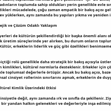
kadınların toplumda sahip oldukları yerin genellikle evle sı
rdikleri mücadelede, çoğu zaman empatik bir bakış açısı gel
örev yüklerken, aynı zamanda bu yapıları yıkma ve yeniden 
atejik ve Çözüm Odaklı Yaklaşım
yerleri de kültürün şekillendirdiği bir başka önemli alanı o
k üretim süreçlerinde yer alırken, bu durum onların toplu
ültür, erkeklerin liderlik ve güç gibi özellikleri benimseme
çtiği rolü genellikle daha stratejik bir bakış açısıyla üstle
en kimlikleri, kültürel normlarla desteklenir. Erkekler içi
le toplumsal değerlerle örtüşür. Ancak bu bakış açısı, baz
sal cinsiyet rollerinin sınırlarını aşmak, erkeklerin de duyg
ültürel Kimlik Üzerindeki Etkisi
insiyetle değil, aynı zamanda ırk ve sınıfla da şekillenir. 
 bir yandan halkın gelenekleri ve değerleriyle inşa edilmişt