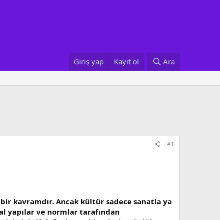
Giriş yap
Kayıt ol
Ara
#1
 bir kavramdır. Ancak kültür sadece sanatla ya
sal yapılar ve normlar tarafından