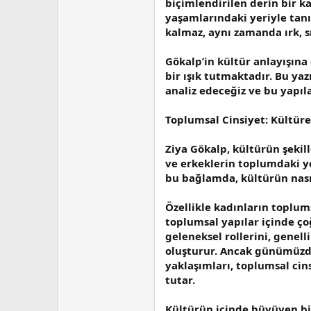
biçimlendirilen derin bir k
t
r
a
i
yaşamlarındaki yeriyle tan
n
h
kalmaz, aynı zamanda ırk, sı
i
Gökalp’in kültür anlayışına
bir ışık tutmaktadır. Bu yazı
analiz edeceğiz ve bu yapıla
Toplumsal Cinsiyet: Kültüre
Ziya Gökalp, kültürün şekill
ve erkeklerin toplumdaki ye
bu bağlamda, kültürün nasıl 
Özellikle kadınların toplums
toplumsal yapılar içinde ço
geleneksel rollerini, genell
oluşturur. Ancak günümüzde 
yaklaşımları, toplumsal cins
tutar.
Kültürün içinde büyüyen bir