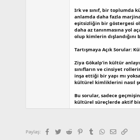
Irk ve sınıf, bir toplumda k
anlamda daha fazla marjinal
eşitsizliğin bir göstergesi o
daha az tanınmasına yol aça
olup kimlerin dışlandığını 
Tartışmaya Açık Sorular: Kü
Ziya Gökalp’in kültür anlay
sınıfların ve cinsiyet rolle
inşa ettiği bir yapı mı yok
kültürel kimliklerini nasıl 
Bu sorular, sadece geçmişin
kültürel süreçlerde aktif b
Facebook
Twitter
Reddit
Pinterest
Tumblr
WhatsApp
E-posta
Link
Paylaş: