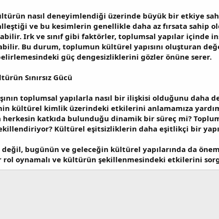
ültürün nasıl deneyimlendiği üzerinde büyük bir etkiye sahi
leştiği ve bu kesimlerin genellikle daha az fırsata sahip 
labilir. Irk ve sınıf gibi faktörler, toplumsal yapılar içinde
bilir. Bu durum, toplumun kültürel yapısını oluşturan değe
belirlemesindeki güç dengesizliklerini gözler önüne serer.
ltürün Sınırsız Gücü
ışının toplumsal yapılarla nasıl bir ilişkisi olduğunu daha
rinin kültürel kimlik üzerindeki etkilerini anlamamıza yardım
sa herkesin katkıda bulunduğu dinamik bir süreç mi? Toplumd
şekillendiriyor? Kültürel eşitsizliklerin daha eşitlikçi bir
 değil, bugünün ve geleceğin kültürel yapılarında da öneml
ir rol oynamalı ve kültürün şekillenmesindeki etkilerini sor