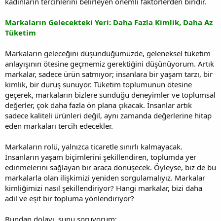
kadınların tercihlerini belirleyen önemli faktörlerden biridir.
Markaların Gelecekteki Yeri: Daha Fazla Kimlik, Daha Az
Tüketim
Markaların geleceğini düşündüğümüzde, geleneksel tüketim
anlayışının ötesine geçmemiz gerektiğini düşünüyorum. Artık
markalar, sadece ürün satmıyor; insanlara bir yaşam tarzı, bir
kimlik, bir duruş sunuyor. Tüketim toplumunun ötesine
geçerek, markaların bizlere sunduğu deneyimler ve toplumsal
değerler, çok daha fazla ön plana çıkacak. İnsanlar artık
sadece kaliteli ürünleri değil, aynı zamanda değerlerine hitap
eden markaları tercih edecekler.
Markaların rolü, yalnızca ticaretle sınırlı kalmayacak.
İnsanların yaşam biçimlerini şekillendiren, toplumda yer
edinmelerini sağlayan bir araca dönüşecek. Öyleyse, biz de bu
markalarla olan ilişkimizi yeniden sorgulamalıyız. Markalar
kimliğimizi nasıl şekillendiriyor? Hangi markalar, bizi daha
adil ve eşit bir topluma yönlendiriyor?
Bundan dolayı, şunu soruyorum: