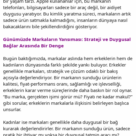
bir yaşam tarzı. Apple kullananlar için, bu markanın
telefonları, bilgisayarları sadece bir araç değil, bir aidiyet
duygusu yaratıyor. Bu kimlik yaratma süreci, markaların artık
sadece ürün satmakla kalmadığını, insanların dünyaya nasıl
bakacaklarını bile şekillendirdiğini gösteriyor.
Günümüzde Markaların Yansıması: Strateji ve Duygusal
Bağlar Arasında Bir Denge
Bugün baktığımızda, markalar aslında hem erkeklerin hem de
kadınların dünyasında farklı şekilde yankı buluyor. Erkekler
genellikle markaları, stratejik ve çözüm odaklı bir bakış
açısıyla değerlendiriyor. Bir markanın sunduğu ürünlerin
kalitesi, fiyat-performans oranı, sağlamlığı ve işlevselliği,
erkeklerin karar verme süreçlerinde daha baskın bir rol oynar.
“Bu marka, gerçekten işimi görür mü? Fiyatı ne kadar makul?”
gibi sorular, erkeklerin markalarla ilişkisini belirleyen başlıca
unsurlar.
Kadınlar ise markaları genellikle daha duygusal bir bağ
kurarak değerlendirirler. Bir markanın sunduğu ürün, sadece
pratik bir ihtiyaç mı yoksa bir duygusal tatmin aracı mı?