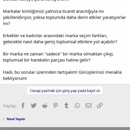
Markalar kimliğimizi yalnızca ticaret aracılığıyla mı
şekillendiriyor, yoksa toplumda daha derin etkiler yaratıyorlar
mı?
Erkekler ve kadınlar arasındaki marka seçim farkları,
gelecekte nasıl daha geniş toplumsal etkilere yol açabilir?
Bir marka ne zaman "sadece" bir marka olmaktan çıkıp,
toplumsal bir hareketin parçası haline gelir?
Hadi, bu sorular üzerinden tartışalım! Görüşlerinizi merakla
bekliyorum!
Cevap yazmak için giriş yap yada kayıt ol.
Facebook
Twitter
Reddit
Pinterest
Tumblr
WhatsApp
E-posta
Link
Paylaş:
Nasıl Yapılır