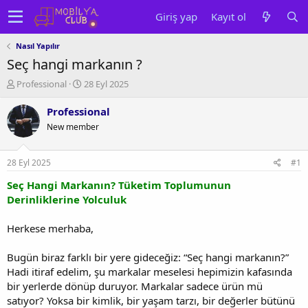
Giriş yap
Kayıt ol
Nasıl Yapılır
Seç hangi markanın ?
K
B
Professional
28 Eyl 2025
o
a
n
ş
Professional
u
l
New member
y
a
u
n
b
g
28 Eyl 2025
#1
a
ı
ş
ç
Seç Hangi Markanın? Tüketim Toplumunun
l
t
Derinliklerine Yolculuk
a
a
t
r
Herkese merhaba,
a
i
n
h
Bugün biraz farklı bir yere gideceğiz: “Seç hangi markanın?”
i
Hadi itiraf edelim, şu markalar meselesi hepimizin kafasında
bir yerlerde dönüp duruyor. Markalar sadece ürün mü
satıyor? Yoksa bir kimlik, bir yaşam tarzı, bir değerler bütünü