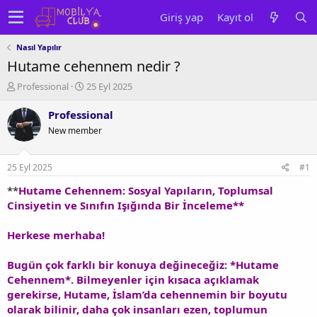
Giriş yap
Kayıt ol
Nasıl Yapılır
Hutame cehennem nedir ?
K
B
Professional
25 Eyl 2025
o
a
n
ş
Professional
u
l
New member
y
a
u
n
b
g
25 Eyl 2025
#1
a
ı
ş
ç
**
Hutame Cehennem: Sosyal Yapıların, Toplumsal
l
t
Cinsiyetin ve Sınıfın Işığında Bir İnceleme**
a
a
t
r
Herkese merhaba!
a
i
n
h
Bugün çok farklı bir konuya değineceğiz: *Hutame
i
Cehennem*. Bilmeyenler için kısaca açıklamak
gerekirse, Hutame, İslam’da cehennemin bir boyutu
olarak bilinir, daha çok insanları ezen, toplumun