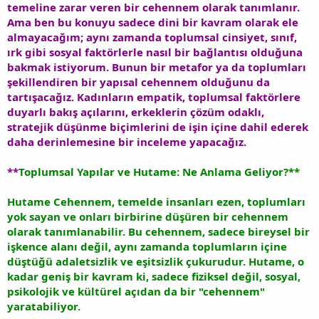
temeline zarar veren bir cehennem olarak tanımlanır.
Ama ben bu konuyu sadece dini bir kavram olarak ele
almayacağım; aynı zamanda toplumsal cinsiyet, sınıf,
ırk gibi sosyal faktörlerle nasıl bir bağlantısı olduğuna
bakmak istiyorum. Bunun bir metafor ya da toplumları
şekillendiren bir yapısal cehennem olduğunu da
tartışacağız. Kadınların empatik, toplumsal faktörlere
duyarlı bakış açılarını, erkeklerin çözüm odaklı,
stratejik düşünme biçimlerini de işin içine dahil ederek
daha derinlemesine bir inceleme yapacağız.
**
Toplumsal Yapılar ve Hutame: Ne Anlama Geliyor?**
Hutame Cehennem, temelde insanları ezen, toplumları
yok sayan ve onları birbirine düşüren bir cehennem
olarak tanımlanabilir. Bu cehennem, sadece bireysel bir
işkence alanı değil, aynı zamanda toplumların içine
düştüğü adaletsizlik ve eşitsizlik çukurudur. Hutame, o
kadar geniş bir kavram ki, sadece fiziksel değil, sosyal,
psikolojik ve kültürel açıdan da bir "cehennem"
yaratabiliyor.