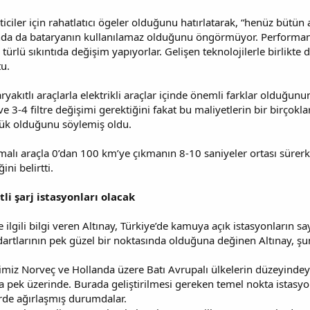
ticiler için rahatlatıcı ögeler olduğunu hatırlatarak, “henüz bütün a
onunda da bataryanın kullanılamaz olduğunu öngörmüyor. Performa
er türlü sıkıntıda değişim yapıyorlar. Gelişen teknolojilerle birlik
tu.
kıtlı araçlarla elektrikli araçlar içinde önemli farklar olduğunun
3-4 filtre değişimi gerektiğini fakat bu maliyetlerin bir birçoklar
şük olduğunu söylemiş oldu.
malı araçla 0’dan 100 km’ye çıkmanın 8-10 saniyeler ortası sürerke
ini belirtti.
li şarj istasyonları olacak
 ile ilgili bilgi veren Altınay, Türkiye’de kamuya açık istasyonların 
rtlarının pek güzel bir noktasında olduğuna değinen Altınay, şun
miz Norveç ve Hollanda üzere Batı Avrupalı ülkelerin düzeyindey
a pek üzerinde. Burada geliştirilmesi gereken temel nokta istasyo
rde ağırlaşmış durumdalar.