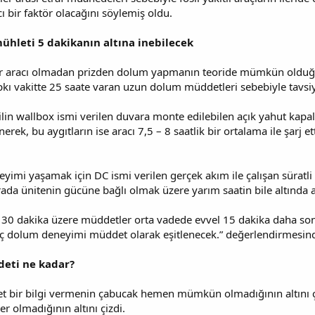
ıcı bir faktör olacağını söylemiş oldu.
mühleti 5 dakikanın altına inebilecek
içbir aracı olmadan prizden dolum yapmanın teoride mümkün olduğ
tıpkı vakitte 25 saate varan uzun dolum müddetleri sebebiyle tavsi
lilin wallbox ismi verilen duvara monte edilebilen açık yahut kapal
rek, bu aygıtların ise aracı 7,5 – 8 saatlik bir ortalama ile şarj e
yimi yaşamak için DC ismi verilen gerçek akım ile çalışan süratli 
ada ünitenin gücüne bağlı olmak üzere yarım saatin bile altında 
0 dakika üzere müddetler orta vadede evvel 15 dakika daha sonra 
 araç dolum deneyimi müddet olarak eşitlenecek.” değerlendirmesi
deti ne kadar?
 bir bilgi vermenin çabucak hemen mümkün olmadığının altını çizen
er olmadığının altını çizdi.