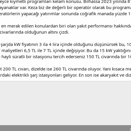
yce kıymetli programları kelam konusu. Bilhassa 2023 yılında 81 v
i dayanaklar var. Keza biz de değerli bir operatör olarak bu pro
operatörlerin yapacağı yatırımlar sonunda coğrafik manada yüzde 
lgili en merak edilen konulardan biri olan yakıt performansı hakkınd
ivarlarında olduğunun altını çizdi.
 şarjda kW fiyatının 3 ila 4 lira içinde olduğunu düşünürsek bu, 1
 maliyetleri 6,5 TL ile 7 TL içinde değişiyor. Bu da 15 kW yaktığı
 hayli süratli bir istasyonu tercih ederseniz 150 TL civarında bir 
 200 TL civarı, dizelde ise 260 TL civarında oluyor. Yani kısaca m
aki elektrikli şarj istasyonları geliyor. En son ise akaryakıt ve d