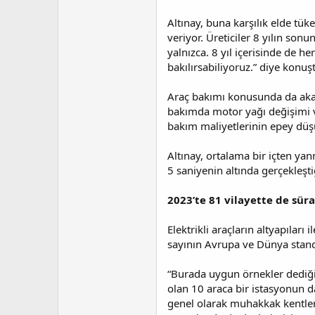
Altınay, buna karşılık elde tüke
veriyor. Üreticiler 8 yılın s
yalnızca. 8 yıl içerisinde de h
bakılırsabiliyoruz.” diye konuş
Araç bakımı konusunda da akarya
bakımda motor yağı değişimi ve 
bakım maliyetlerinin epey dü
Altınay, ortalama bir içten yan
5 saniyenin altında gerçekleştiğ
2023’te 81 vilayette de sürat
Elektrikli araçların altyapıları
sayının Avrupa ve Dünya standa
“Burada uygun örnekler dediği
olan 10 araca bir istasyonun d
genel olarak muhakkak kentle