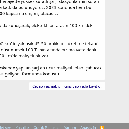
ilayette yüksek süratli şarj istasyonlarının suramı
grama katkıda bulunuyoruz. 2023 sonunda hem bu
100 kapsama erişmiş olacağız.”
a da konuşarak, elektrikli bir aracın 100 km’deki
00 km’de yaklaşık 45-50 liralık bir tüketime tekabül
nı düşünürsek 100 TL’nin altında bir maliyete denk
100 km’de maliyeti oluyor.
eskende yapılan şarj en ucuz maliyetli olan. çabucak
izel geliyor.” formunda konuştu.
Cevap yazmak için giriş yap yada kayıt ol.
İletişim
Koşullar
Gizlilik Politikası
Yardım
Anasayfa
R