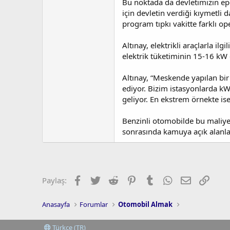
Bu noktada da devletimizin epe
için devletin verdiği kıymetl
program tıpkı vakitte farklı 
Altınay, elektrikli araçlarla i
elektrik tüketiminin 15-16 kW c
Altınay, “Meskende yapılan bir
ediyor. Bizim istasyonlarda kW
geliyor. En ekstrem örnekte ise
Benzinli otomobilde bu maliyet
sonrasında kamuya açık alanlard
Facebook
Twitter
Reddit
Pinterest
Tumblr
WhatsApp
E-posta
Link
Paylaş:
Anasayfa
Forumlar
Otomobil Almak
Türkçe (TR)