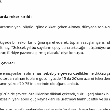
i.
arda rekor kırıldı
 pazarının yeni büyüdüğüne dikkati çeken Altınay, dünyada son 4-5 y
iye’de bir rekor kırıldığına işaret ederek, toplam satışlar içerisinde
Altınay, “Gelecek yıl bu sayıların epey daha artacağını düşünüyor
araç Türkiye pazarına girmiş olacak.” diye konuştu.
a çevreci
t ve emisyonların olmaması sebebiyle çevreci özelliklerine dikkati ç
ordan alınan toplam gücün yüzde 15 ila 20’sini azamî tekerden gü
anın yüzde 70-75’in üzerinde olduğunu anlattı.
gücün de çevreci özelliklerine dikkati çekerek, “Biz E-şarj olarak b
azlasını yenilebilir güç kaynakları ile üretmeyi taahhüt ettik ve 
r arası etraf muahedeleri sebebiyle fosil yakıtlı araçların ileride 