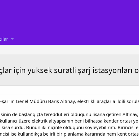
cılar
çlar için yüksek süratli şarj istasyonları 
 Eşarj’ın Genel Müdürü Barış Altınay, elektrikli araçlarla ilgili sorula
disinin de başlangıçta tereddütleri olduğunu lisana getiren Altınay, 
 kullanıcı üzere elektrik altyapısının beni bilhassa kentler ortası
kısa sürdü. Bunun iki niçinle olduğunu söyleyebilirim. Birincisi elek
ncisi ise kullandıkça belirli bir planlama kararında hem kent ortası