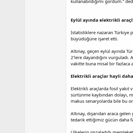
kullanabildiğimi gördüm.” ded
t
r
a
i
n
h
i
Eylül ayında elektrikli araçl
İstatistiklere nazaran Türkiye
büyüdüğüne işaret etti.
Altınay, geçen eylül ayında Türk
2’lere dayandığını vurguladı. 
vakitte buna misal bir fazlaca 
Elektrikli araçlar hayli dah
Elektrikli araçlarda fosil yakı
sürtünme kaybından dolayı, mot
makus senaryolarda bile bu or
Altınay, dışarıdan araca gelen 
tedarik ettiğimiz gücün daha f
Ülkelerin imzaladığı memleketle