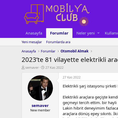
Anasayfa
Forumlar
Neler yeni
Kullanı
Yeni mesajlar
Forumlarda ara
Anasayfa
Forumlar
Otomobil Almak
2023’te 81 vilayette elektrikli ara
K
B
semaver
27 Kas 2022
o
a
n
ş
27 Kas 2022
u
l
Elektrikli şarj istasyonu şirketi
y
a
u
n
b
g
Elektrikli araçlara geçişte ken
a
ı
geçmeyi tercih ettim. bir hayli
semaver
ş
ç
Lakin hibrit deneyimim fazlaca 
l
t
New member
araçlara dönüş epey sıkıntı. İki
a
a