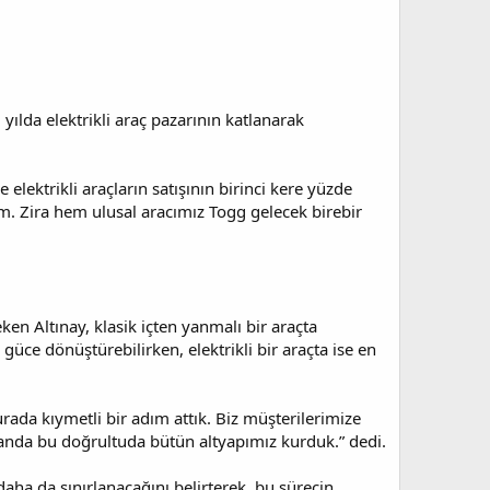
ılda elektrikli araç pazarının katlanarak
 elektrikli araçların satışının birinci kere yüzde
um. Zira hem ulusal aracımız Togg gelecek birebir
eken Altınay, klasik içten yanmalı bir araçta
ce dönüştürebilirken, elektrikli bir araçta ise en
urada kıymetli bir adım attık. Biz müşterilerimize
şu anda bu doğrultuda bütün altyapımız kurduk.” dedi.
daha da sınırlanacağını belirterek, bu sürecin