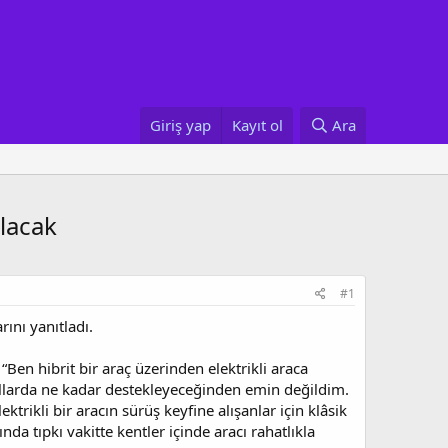
Giriş yap
Kayıt ol
Ara
olacak
#1
rını yanıtladı.
“Ben hibrit bir araç üzerinden elektrikli araca
 yollarda ne kadar destekleyeceğinden emin değildim.
trikli bir aracın sürüş keyfine alışanlar için klâsik
nda tıpkı vakitte kentler içinde aracı rahatlıkla